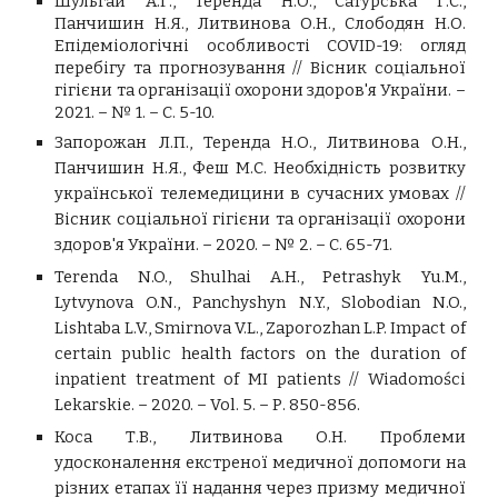
Шульгай А.Г., Теренда Н.О., Сатурська Г.С.,
Панчишин Н.Я., Литвинова О.Н., Слободян Н.О.
Епідеміологічні особливості COVID-19: огляд
перебігу та прогнозування // Вісник соціальної
гігієни та організації охорони здоров'я України. –
2021. – № 1. – С. 5-10.
Запорожан Л.П., Теренда Н.О., Литвинова О.Н.,
Панчишин Н.Я., Феш М.С. Необхідність розвитку
української телемедицини в сучасних умовах //
Вісник соціальної гігієни та організації охорони
здоров'я України. – 2020. – № 2. – С. 65-71.
Terenda N.O., Shulhai A.H., Petrashyk Yu.M.,
Lytvynova O.N., Panchyshyn N.Y., Slobodian N.O.,
Lishtaba L.V., Smirnova V.L., Zaporozhan L.P. Impact of
certain public health factors on the duration of
inpatient treatment of MI patients // Wiadomości
Lekarskie. – 2020. – Vol. 5. – Р. 850-856.
Коса Т.В., Литвинова О.Н. Проблеми
удосконалення екстреної медичної допомоги на
різних етапах її надання через призму медичної