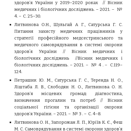
здоров’я України у 2019–2020 роках // Вісник
медичних і біологічних досліджень. – 2021. – №
4. – С. 25–30.
Литвинова О.Н., Шульгай А Г., Сатурська Г. С.
Питання захисту медичних працівників у
стратегії професійного медсестринського та
медичного самоврядування в системі охорони
здоровʼя України // Вісник медичних і
біологічних досліджень //Вісник медичних і
біологічних досліджень. – 2021. – № 4 . – С.119–
124.
Петрашик Ю. М., Сатурська Г. С., Теренда Н. О.,
Ліштаба Л. В., Слободян Н. О., Литвинова О. Н.
Здоров’я місцевих громад: діагностика,
визначення прогалин та потреб // Вісник
соціальної гігієни та організації охорони
здоров’я України. – 2021. – № 3 . – С. 4–8.
Литвинова О. Н., Запорожан Л. П., Юріїв К. Є., Феш
М. С. Самоврядування в системі охорони здоровʼя