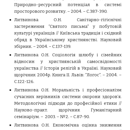
Природно-ресурсний потенціал в системі
просторового розвитку. – 2004. – С.387-390.
Литвинова О.Н. Санітарно-гігієнічні
застереження “Святого письма” у побутовій
культурі українців // Київська традиція і східний
обряд в Українському християнстві. Науковий
збірник. – 2004. – С.137-139.
Литвинова О.Н. Соціологія шлюбу і сімейних
відносин у християнській самосвідомості
українства // Історія релігій в Україні. Науковий
щорічник 2004р. Книга ІІ. Львів: ”Логос”. – 2004. –
С.122-126.
Литвинова О.Н. Моральність і професіоналізм
сучасних керівників системи охорони здоров’я.
Методологічні підходи до професійної етики //
Науково-практ. щорічник Гуманітарний
семінаріум. – 2003. – №2. – С.87-90.
Литвинова О.Н. Економічна оцінка зниження