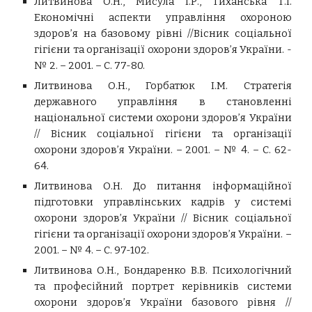
Литвинова О.Н., Мисула І.Р., Тиханська Т.І.
Економічні аспекти управління охороною
здоров’я на базовому рівні //Вісник соціальної
гігієни та організації охорони здоров’я України. -
№ 2. – 2001. – С. 77-80.
Литвинова О.Н., Горбатюк І.М. Стратегія
державного управління в становленні
національної системи охорони здоров’я України
// Вісник соціальної гігієни та організації
охорони здоров’я України. – 2001. – № 4. – С. 62-
64.
Литвинова О.Н. До питання інформаційної
підготовки управлінських кадрів у системі
охорони здоров’я України // Вісник соціальної
гігієни та організації охорони здоров’я України. –
2001. – № 4. – С. 97-102.
Литвинова О.Н., Бондаренко В.В. Психологічний
та професійний портрет керівників системи
охорони здоров’я України базового рівня //