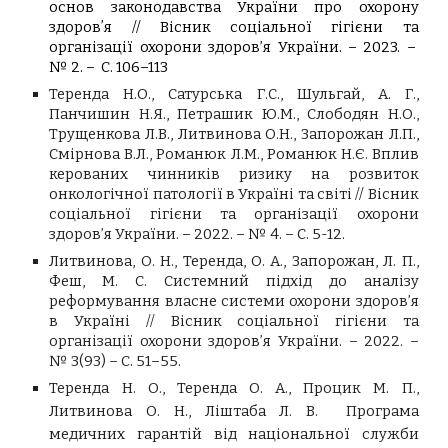
основ законодавства України про охорону
здоровʼя // Вісник соціальної гігієни та
організації охорони здоров’я України. – 2023. –
№ 2. – С. 106–113
Теренда Н.О., Сатурська Г.С., Шульгай, А. Г.,
Панчишин Н.Я., Петрашик Ю.М., Слободян Н.О.,
Трущенкова Л.В., Литвинова О.Н., Запорожан Л.П.,
Смірнова В.Л., Романюк Л.М., Романюк Н.Є. Вплив
керованих чинників ризику на розвиток
онкологічної патології в Україні та світі // Вісник
соціальної гігієни та організації охорони
здоров’я України. – 2022. – № 4. – С. 5-12.
Литвинова, О. Н., Теренда, О. А., Запорожан, Л. П.,
Феш, М. С. Системний підхід до аналізу
реформування власне системи охорони здоров’я
в Україні // Вісник соціальної гігієни та
організації охорони здоров’я України. – 2022. –
№ 3(93) – С. 51–55.
Теренда Н. О., Теренда О. А., Процик М. П.,
Литвинова О. Н., Ліштаба Л. В. Програма
медичних гарантій від національної служби