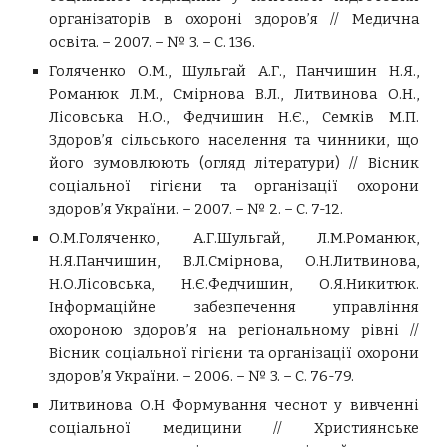
організаторів в охороні здоров’я // Медична
освіта. – 2007. – № 3. – С. 136.
Голяченко О.М., Шульгай А.Г., Панчишин Н.Я.,
Романюк Л.М., Смірнова В.Л., Литвинова О.Н.,
Лісовська Н.О., Федчишин Н.Є., Семків М.П.
Здоров’я сільського населення та чинники, що
його зумовлюють (огляд літератури) // Вісник
соціальної гігієни та організації охорони
здоров’я України. – 2007. – № 2. – С. 7-12.
О.М.Голяченко, А.Г.Шульгай, Л.М.Романюк,
Н.Я.Панчишин, В.Л.Смірнова, О.Н.Литвинова,
Н.О.Лісовська, Н.Є.Федчишин, О.Я.Никитюк.
Інформаційне забезпечення управління
охороною здоров’я на регіональному рівні //
Вісник соціальної гігієни та організації охорони
здоров’я України. – 2006. – № 3. – С. 76-79.
Литвинова О.Н Формування чеснот у вивченні
соціальної медицини // Християнське