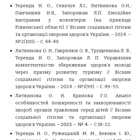
Теренда Н. О., Сеньчук Л.І., Литвинова О.Н.,
Панчишин Н.Я., Запорожан Л.П. Емоційне
вигорання у волонтерів (на прикладі
Рівненської області) // Вісник соціальної гігієни
та організації охорони здоров’я України. – 2024. –
№2(100). – С. 44-49.
Литвинова О. Н., Гаврилюк О. В., Трущенкова Л. В.,
Теренда Н. О., Запорожан Л. П. Управління
компетентністю збереження здоровʼя молоді
через призму розвитку туризму // Вісник
соціальної гігієни та організації охорони
здоров’я України. – 2024. – №1(99). – С. 49–55.
Литвинова О. Н. Крилова Г.О. Аналіз
особливостей поширеності та захворюваності
хвороб органів травлення серед дітей // Вісник
соціальної гігієни та організації охорони
здоров’я України
. – 2023. – № 4. –
С.18-22.
Теренда Н. О., Ружицький М. М., Бевзюк І. Ю.,