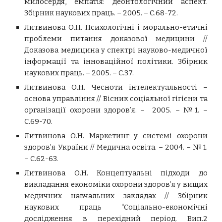
милосердя, емпатія: деонтологічний аспект.
Збірник наукових праць. – 2005. – С.68-72.
Литвинова О.Н. Психологічні і морально-етичні
проблеми питання доказової медицини //
Доказова медицина у спектрі науково-медичної
інформації та інноваційної політики. Збірник
наукових праць. – 2005. – С.37.
Литвинова О.Н. Чесноти інтелектуальності –
основа управління // Вісник соціальної гігієни та
організації охорони здоров’я. – 2005. – №1. –
С.69-70.
Литвинова О.Н. Маркетинг у системі охорони
здоров’я України // Медична освіта. – 2004. – №1.
– С.62-63.
Литвинова О.Н. Концептуальні підходи до
викладання економіки охорони здоров’я у вищих
медичних навчальних закладах // Збірник
наукових праць “Соціально-економічні
дослідження в перехідний період. Вип.2