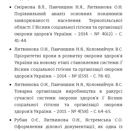
Смірнова В.Л., Панчишин Н.Я., Литвинова О.Н.
Порівняльний аналіз основних показників
захворюваності населення Тернопільської
області // Вісник соціальної гігієни та організації
охорони здоров'я України. – 2014. – № 4(62). – С.
41-44.
Литвинова О.Н., Панчишин Н.Я., Коломийчук В.С.
Пріоритетні кроки в розвитку охорони здоров'я
України на новому етапі становлення системи //
Вісник соціальної гігієни та організації охорони
здоров'я України. – 2014. – № 1(59). – С. 78-82.
Литвинова О.Н., Панчишин Н.Я., Коломийчук В.С.
Товарна організація виробництва в ракурсі
сучасної системи охорони здоров'я // Вісник
соціальної гігієни та організації охорони
здоров'я України. – 2013. – № 4(58). – С. 64-65.
Рубан О.Є., Литвинова О.Н., Ястремська С.О.
Оформлення ділової документації, як одна із