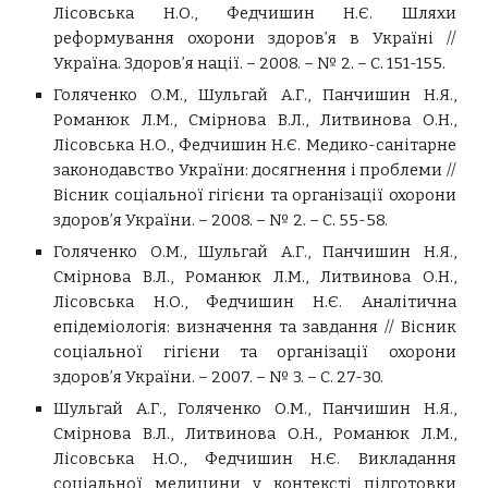
Лісовська Н.О., Федчишин Н.Є. Шляхи
реформування охорони здоров’я в Україні //
Україна. Здоров’я нації. – 2008. – № 2. – С. 151-155.
Голяченко О.М., Шульгай А.Г., Панчишин Н.Я.,
Романюк Л.М., Смірнова В.Л., Литвинова О.Н.,
Лісовська Н.О., Федчишин Н.Є. Медико-санітарне
законодавство України: досягнення і проблеми //
Вісник соціальної гігієни та організації охорони
здоров’я України. – 2008. – № 2. – С. 55-58.
Голяченко О.М., Шульгай А.Г., Панчишин Н.Я.,
Смірнова В.Л., Романюк Л.М., Литвинова О.Н.,
Лісовська Н.О., Федчишин Н.Є. Аналітична
епідеміологія: визначення та завдання // Вісник
соціальної гігієни та організації охорони
здоров’я України. – 2007. – № 3. – С. 27-30.
Шульгай А.Г., Голяченко О.М., Панчишин Н.Я.,
Смірнова В.Л., Литвинова О.Н., Романюк Л.М.,
Лісовська Н.О., Федчишин Н.Є. Викладання
соціальної медицини у контексті підготовки