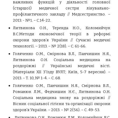
важливих функцій у діяльності головної
(старшої) медичної сестри лікувально-
профілактичного закладу // Медсестринство. –
2013. - №1. – С.14-22.
Литвинова О.Н., Теренда Н.О., Коломийчук
В.С.Методи економічної теорії в реформі
охорони здоров’я України // Сучасні медичні
технології. – 2013. – № 2(18). – С. 61-66.
Голяченко О.М., Смірнова В.Л., Панчишин Н.Я.,
Литвинова О.Н. Соціальна медицина на
роздоріжжі // Українські медичні вісті.
(Матеріали XII З'їзду ВУЛТ; Київ, 5-7 вересня). –
2013. – Т. 10, № 1-4. – С. 68.
Голяченко О.М., Панчишин Н.Я., Смірнова В.Л.,
Романюк Л.М., Федчишин Н.Є., Литвинова О.Н.
Соціальна медицина знову на роздоріжжі //
Вісник соціальної гігієни та організації охорони
здоров'я України. – 2013. – № 2(56). – С. 49-53.
Литвинова О.Н., Романюк Л.М., Коломийчук В.С.