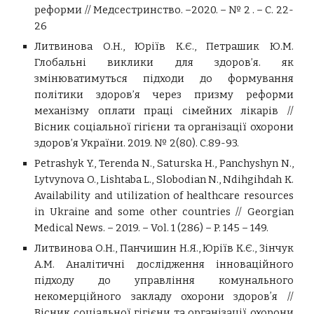
реформи // Медсестринство. –2020. – № 2 . – С. 22-
26
Литвинова О.Н., Юріїв К.Є., Петрашик Ю.М.
Глобальні виклики для здоров’я. як
змінюватимуться підходи до формування
політики здоров’я через призму реформи
механізму оплати праці сімейних лікарів
//
Вісник соціальної гігієни та організації охорони
здоров’я України. 2019. № 2(80). С.89-93.
Petrashyk Y., Terenda N., Saturska H., Panchyshyn N.,
Lytvynova O., Lishtaba L., Slobodian N., Ndihgihdah K.
Availability and utilization of healthcare resources
in Ukraine and some other countries // Georgian
Medical News. – 2019. – Vol. 1 (286) – P. 145 – 149.
Литвинова О.Н., Панчишин Н.Я., Юріїв К.Є., Зінчук
А.М. Аналітичні дослідження інноваційного
підходу до управління комунального
некомерційного закладу охорони здоровʼя //
Вісник соціальної гігієни та організації охорони