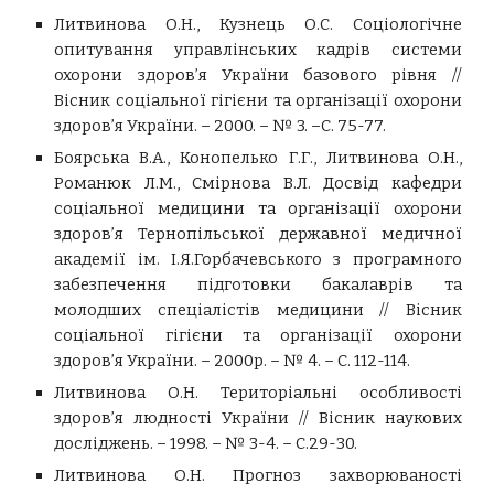
Литвинова О.Н., Кузнець О.С. Соціологічне
опитування управлінських кадрів системи
охорони здоров’я України базового рівня //
Вісник соціальної гігієни та організації охорони
здоров’я України. – 2000. – № 3. –С. 75-77.
Боярська В.А., Конопелько Г.Г., Литвинова О.Н.,
Романюк Л.М., Смірнова В.Л. Досвід кафедри
соціальної медицини та організації охорони
здоров’я Тернопільської державної медичної
академії ім. І.Я.Горбачевського з програмного
забезпечення підготовки бакалаврів та
молодших спеціалістів медицини // Вісник
соціальної гігієни та організації охорони
здоров’я України. – 2000р. – № 4. – С. 112-114.
Литвинова О.Н. Територіальні особливості
здоров’я людності України // Вісник наукових
досліджень. – 1998. – № 3-4. – С.29-30.
Литвинова О.Н. Прогноз захворюваності