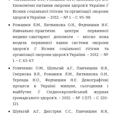
Економічні питання охорони здоров’я України //
Вісник соціальної гігієни та організації охорони
здоров’я України. – 2012. – № 1. – С. 95-98.
Романюк Л.М., Литвинова О.Н., Федчишин Н.Є.
Навчально-практичні центри первинної
медико-санітарної допомоги – якісно нова
модель первинної ланки системи охорони
здоров’я // Вісник соціальної гігієни та
організації охорони здоров’я України. – 2012. – №
1. – С. 63-67.
Голяченко О.М., Шульгай А.Г., Панчишин Н.Я.,
Смірнова В.Л., Романюк Л.М., Литвинова О.Н.,
Теренда Н.О., Федчишин Н.Є. Демографічні
процеси в Україні: минуле, сьогодення і
майбутнє // Східноєвропейський журнал
громадського здоров'я. – 2012. – № 1 (17). – С. 120-
121.
Шульгай А.Г., Дністрян С.С., Панчишин Н.Я.,