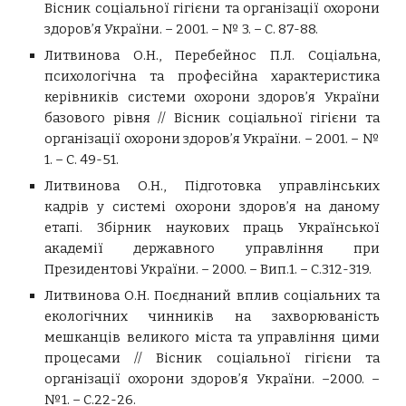
Вісник соціальної гігієни та організації охорони
здоров’я України. – 2001. – № 3. – С. 87-88.
Литвинова О.Н., Перебейнос П.Л. Соціальна,
психологічна та професійна характеристика
керівників системи охорони здоров’я України
базового рівня // Вісник соціальної гігієни та
організації охорони здоров’я України. – 2001. – №
1. – С. 49-51.
Литвинова О.Н., Підготовка управлінських
кадрів у системі охорони здоров’я на даному
етапі. Збірник наукових праць Української
академії державного управління при
Президентові України. – 2000. – Вип.1. – С.312-319.
Литвинова О.Н. Поєднаний вплив соціальних та
екологічних чинників на захворюваність
мешканців великого міста та управління цими
процесами // Вісник соціальної гігієни та
організації охорони здоров’я України. –2000. –
№1. – С.22-26.