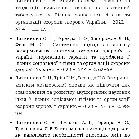
Литвинова О. Н.
Вплив пандемії covid-19 на
тенденції виявлення хворих на активний
туберкульоз
// Вісник соціальної гігієни та
організації охорони здоров’я України
. – 2023. –
№ 4. –
С.11-17.
Литвинова О. Н., Теренда Н. О., Запорожан Л. П.,
Феш М. С. Системний підхід до аналізу
реформування системи охорони здоров’я в
Україні: нормативні гарантії та проблеми //
Вісник соціальної гігієни та організації охорони
здоров’я України. – 2023. – № 4. – С. 62–69
Литвинова О. Н., Тріщ Н.М., Теренда Н.О.
Історичні
аспекти акушерської справи як підґрунтя для
становлення та розвитку акушерських наукових
шкіл
// Вісник соціальної гігієни та організації
охорони здоров`я України
. – 2023. – № 3. –
С. 98-
104
Литвинова О. Н., Шульгай А. Г., Теренда Н. О.,
Трущенкова Л. В. Екстремальні ситуації в державі
як каталізатор необхідності внесення змін до