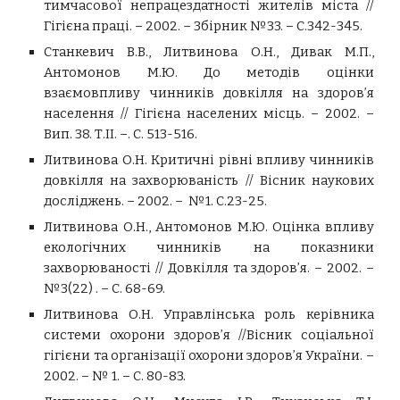
тимчасової непрацездатності жителів міста //
Гігієна праці. – 2002. – Збірник
№33. – С.342-345.
Станкевич В.В., Литвинова О.Н., Дивак М.П.,
Антомонов М.Ю. До методів оцінки
взаємовпливу чинників довкілля на здоров’я
населення //
Гігієна населених місць. – 2002. –
Вип
. 38. Т.ІІ. –. С. 513-516.
Литвинова О.Н. Критичні рівні впливу чинників
довкілля на захворюваність // Вісник наукових
досліджень. – 2002. – №1. С.23-25.
Литвинова О.Н., Антомонов М.Ю. Оцінка впливу
екологічних чинників на показники
захворюваності // Довкілля та здоров’я. – 2002. –
№3(22) . – С. 68-69.
Литвинова О.Н. Управлінська роль керівника
системи охорони здоров’я //Вісник соціальної
гігієни та організації охорони здоров’я України. –
2002. – № 1. – С. 80-83.