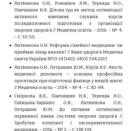
Литвинова О.Н., Романюк Л.М., Теренда Н.О.,
Панчишин Н.Я. Ділова гра як метод оптимізації
активного навчання слухачів курсів
післядипломної підготовки з організації
охорони здоровʼя // Медична освіта. – 2016. – № 4.
– С. 53-55.
Литвинова О.Н. Реформа сімейної медицини: чи
приймає лікар виклик? // Ваше здоровʼя Медична
газета України №13-14 (1402-1403) 7.04.2017.
Литвинова О.Н., Петрашик Ю.М., Юріїв К.Є. Якість
медичної допомоги – основна професійна
орієнтація при підготовці фахівця у вищій школі
// Медична освіта. – 2014. – № 4. – С. 82-84.
Смірнова В.Л., Панчишин Н.Я., Теренда Н.О.,
Галицька-Хархаліс О.Я., Литвинова О.Н.,
Петрашик Ю.М. До питання оптимізації
первинної ланки системи охорони здоров’я //
Здобутки клінічної і експериментальної
медицини. – 2016. – № 2. – С. 138-139.