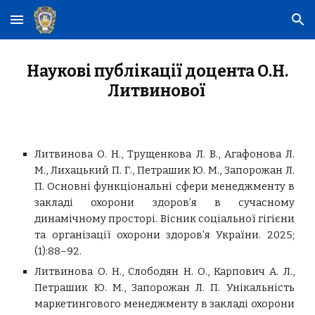
Skip to main content
Skip to navigation
Наукові публікації доцента
О.Н.
Литвинової
Литвинова О. Н., Трущенкова Л. В., Агафонова Л.
М., Лихацький П. Г., Петрашик Ю. М., Запорожан Л.
П. Основні функціональні сфери менеджменту в
закладі охорони здоров’я в сучасному
динамічному просторі. Вісник соціальної гігієни
та організації охорони здоров’я України. 2025;
(1):88–92.
Литвинова О. Н., Слободян Н. О., Карпович А. Л.,
Петрашик Ю. М., Запорожан Л. П. Унікальність
маркетингового менеджменту в закладі охорони