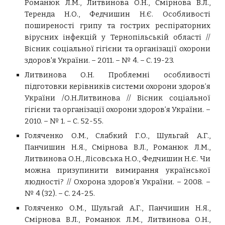
Романюк Л.М., Литвинова О.Н., Смірнова В.Л.,
Теренда Н.О., Федчишин Н.Є. Особливості
поширеності грипу та гострих респіраторних
вірусних інфекцій у Тернопільській області //
Вісник соціальної гігієни та організації охорони
здоров'я України. – 2011. – № 4. – С. 19-23.
Литвинова О.Н. Проблемні особливості
підготовки керівників системи охорони здоров’я
України /О.Н.Литвинова // Вісник соціальної
гігієни та організації охорони здоров’я України. –
2010. – № 1. – С. 52-55.
Голяченко О.М., Слабкий Г.О., Шульгай А.Г.,
Панчишин Н.Я., Смірнова В.Л., Романюк Л.М.,
Литвинова О.Н., Лісовська Н.О., Федчишин Н.Є. Чи
можна призупинити вимирання української
людності? // Охорона здоров’я України. – 2008. –
№ 4 (32). – С. 24-25.
Голяченко О.М., Шульгай А.Г., Панчишин Н.Я.,
Смірнова В.Л., Романюк Л.М., Литвинова О.Н.,