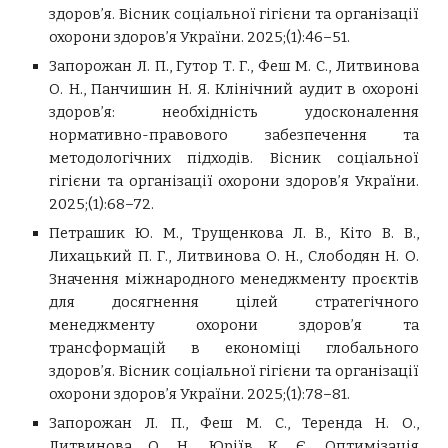
здоров’я. Вісник соціальної гігієни та організації
охорони здоров’я України. 2025;(1):46–51.
Запорожан Л. П., Гутор Т. Г., Феш М. С., Литвинова
О. Н., Панчишин Н. Я. Клінічний аудит в охороні
здоров’я: необхідність удосконалення
нормативно-правового забезпечення та
методологічних підходів. Вісник соціальної
гігієни та організації охорони здоров’я України.
2025;(1):68–72.
Петрашик Ю. М., Трущенкова Л. В., Кіто В. В.,
Лихацький П. Г., Литвинова О. Н., Слободян Н. О.
Значення міжнародного менеджменту проєктів
для досягнення цілей стратегічного
менеджменту охорони здоров’я та
трансформацій в економіці глобального
здоров’я. Вісник соціальної гігієни та організації
охорони здоров’я України. 2025;(1):78–81.
Запорожан Л. П., Феш М. С., Теренда Н. О.,
Литвинова О. Н., Юріїв К. Є. Оптимізація