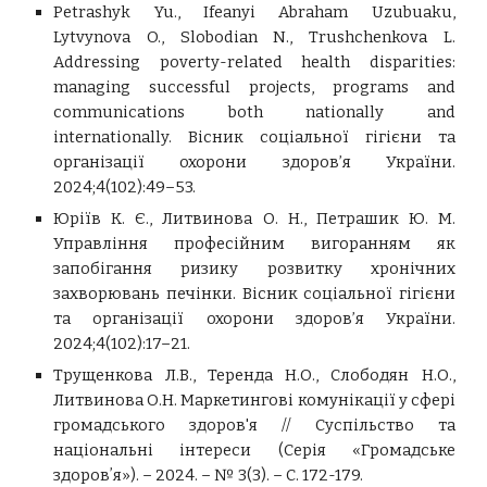
Petrashyk Yu., Ifeanyi Abraham Uzubuaku,
Lytvynova O., Slobodian N., Trushchenkova L.
Addressing poverty-related health disparities:
managing successful projects, programs and
communications both nationally and
internationally. Вісник соціальної гігієни та
організації охорони здоров’я України.
2024;4(102):49–53.
Юріїв К. Є., Литвинова О. Н., Петрашик Ю. М.
Управління професійним вигоранням як
запобігання ризику розвитку хронічних
захворювань печінки. Вісник соціальної гігієни
та організації охорони здоров’я України.
2024;4(102):17–21.
Трущенкова Л.В., Теренда Н.О., Слободян Н.О.,
Литвинова О.Н. Маркетингові комунікації у сфері
громадського здоров'я // Суспільство та
національні інтереси (Серія «Громадське
здоровʼя»). – 2024. – № 3(3). – С. 172-179.