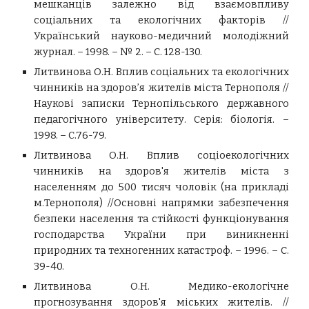
мешканців залежно від взаємовпливу
соціальних та екологічних факторів //
Український науково-медичний молодіжний
журнал. – 1998. – № 2. – С. 128-130.
Литвинова О.Н. Вплив соціальних та екологічних
чинників на здоров’я жителів міста Тернополя //
Наукові записки Тернопільського державного
педагогічного університету. Серія: біологія. –
1998. – С.76-79.
Литвинова О.Н. Вплив соціоекологічних
чинників на здоров'я жителів міста з
населенням до 500 тисяч чоловік (на прикладі
м.Тернополя) //Основні напрямки забезпечення
безпеки населення та стійкості функціонування
господарства України при виникненні
природних та техногенних катастроф. – 1996. – С.
39-40.
Литвинова О.Н. Медико-екологічне
прогнозування здоров'я міських жителів. //