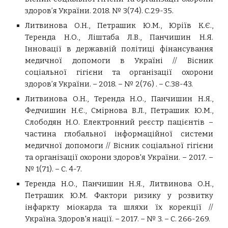
здоров’я України. 2018. № 3(74). С.29-35.
Литвинова О.Н., Петрашик Ю.М., Юріїв К.Є.,
Теренда Н.О., Ліштаба Л.В., Панчишин Н.Я.
Інновації в державній політиці фінансування
медичної допомоги в Україні // Вісник
соціальної гігієни та організації охорони
здоров’я України. – 2018. – № 2(76) . – С.38-43.
Литвинова О.Н., Теренда Н.О., Панчишин Н.Я.,
Федчишин Н.Є., Смірнова В.Л., Петрашик Ю.М.,
Слободян Н.О. Електронний реєстр пацієнтів –
частина глобальної інформаційної системи
медичної допомоги // Вісник соціальної гігієни
та організації охорони здоров'я України. – 2017. –
№ 1(71). – С. 4-7.
Теренда Н.О., Панчишин Н.Я., Литвинова О.Н.,
Петрашик Ю.М.
Фактори ризику у розвитку
інфаркту міокарда та шляхи їх корекції //
Україна. Здоров'я нації. – 2017. – № 3. – С. 266-269.