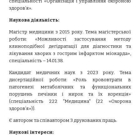
спеціальності «Організація і управління охороною
здоров’я».
Наукова діяльність:
Магістр медицини з 2015 року. Тема магістерської
роботи: «Можливості застосування методу
клиноподібної дегідратації для діагностики та
лікування хворих з гострим інфарктом міокарда»,
спеціальність – 14.01.38.
Кандидат медичних наук з 20
23
року. Тема
дисертаційної роботи: «
Роль крововтрати в
патогенезі метаболічних та функціональних
порушень печінки і нирок та їх корекція
»
(спеціальність
222 "Медицина" (22 «Охорона
здоров’я»)).
Є
автором та співавтором 3 друкованих праць.
Наукові інтереси: