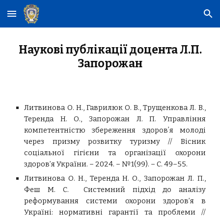
Skip to main content
Skip to navigation
Наукові публікації доцента Л.П.
Запорожан
Литвинова О. Н., Гаврилюк О. В., Трущенкова Л. В.,
Теренда Н. О., Запорожан Л. П. Управління
компетентністю збереження здоровʼя молоді
через призму розвитку туризму // Вісник
соціальної гігієни та організації охорони
здоров’я України. – 2024. – №1(99). – С. 49–55.
Литвинова О. Н., Теренда Н. О., Запорожан Л. П.,
Феш М. С. Системний підхід до аналізу
реформування системи охорони здоров’я в
Україні: нормативні гарантії та проблеми //