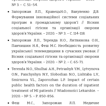
№ 3. – С. 51–54.
Запорожан Л.П., КравецьН.О., Вакуленко Д.В.
Формування інноваційної системи соціальних
програм в громадському здоров'ї // Вісник
соціальної гігієни та організації охорони
здоров'я України. – 2020. – №
3
. – С.
114-118.
Запорожан Л.П., Теренда Н.О., Литвинова О.Н.,
Панчишин Н.Я., Феш М.С. Необхідність розвитку
української телемедицини в сучасних умовах //
Вісник соціальної гігієни та організації охорони
здоров'я України. – 2020. – № 2. – С. 65-71.
Terenda N.O., Shulhai A.H., Petrashyk Y.M., Lytvynova
O.N., Panchyshyn N.Y., Slobodian N.O., Lishtaba L.V.,
Smirnova V.L., Zaporozhan L.P. Impact of certain
public health factors on the duration of inpatient
treatment of MI patients // Wiadomości Lekarskie. –
2020. – № 5. – Р. 850-856.
Феш М.С., Запорожан Л.П. Медичне