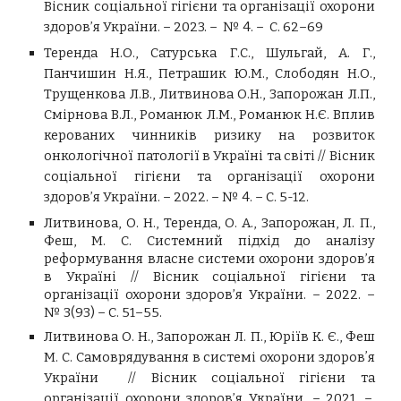
Вісник соціальної гігієни та організації охорони
здоров’я України. – 2023. – № 4. – С. 62–69
Теренда Н.О., Сатурська Г.С., Шульгай, А. Г.,
Панчишин Н.Я., Петрашик Ю.М., Слободян Н.О.,
Трущенкова Л.В., Литвинова О.Н., Запорожан Л.П.,
Смірнова В.Л., Романюк Л.М., Романюк Н.Є. Вплив
керованих чинників ризику на розвиток
онкологічної патології в Україні та світі // Вісник
соціальної гігієни та організації охорони
здоров’я України. – 2022. – № 4. – С. 5-12.
Литвинова, О. Н., Теренда, О. А., Запорожан, Л. П.,
Феш, М. С. Системний підхід до аналізу
реформування власне системи охорони здоров’я
в Україні // Вісник соціальної гігієни та
організації охорони здоров’я України. – 2022. –
№ 3(93) – С. 51–55.
Литвинова О. Н., Запорожан Л. П., Юріїв К. Є., Феш
М. С. Самоврядування в системі охорони здоровʼя
України // Вісник соціальної гігієни та
організації охорони здоров’я України. – 2021. –