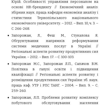
Юрій. Особливості управління персоналом на
основі HR-брендингу // Економічний аналіз:
збірник наук. праць кафедри економіки аналізу і
статистики Тернопільського національного
економічного університету. – 2012. – Вип. 10, ч. 3. –
С. 266-268.
Запорожан, Л., Феш М., Стукалова Я.
Обгрунтування напрямків реформування
системи медичних послуг в Україні //
Регіональні аспекти розвитку продуктивних сил
України. – 2012. – Вип. 17. – С. 100-103.
Запорожан М.С., Запорожан Л.П., Сапачов В.М.
Політика в галузі освіти і підвищення
кваліфікації // Регіональні аспекти розвитку і
розміщення продуктивних сил України: зб. наук.
праць каф. УТР і РПС ТАНГ. – 2004. – Вип. 9. – С.
259-260.
Запорожан, Л.П. Проблеми розвитку комплексу
побутового обслуговування населення