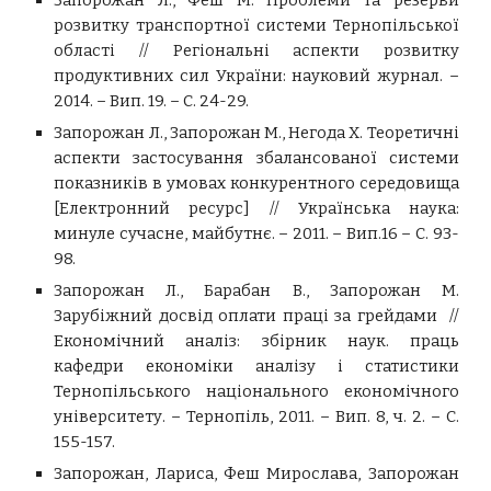
Запорожан Л., Феш М. Проблеми та резерви
розвитку транспортної системи Тернопільської
області // Регіональні аспекти розвитку
продуктивних сил України: науковий журнал. –
2014. – Вип. 19. – С. 24-29.
Запорожан Л., Запорожан М., Негода Х. Теоретичні
аспекти застосування збалансованої системи
показників в умовах конкурентного середовища
[Електронний ресурс] // Українська наука:
минуле сучасне, майбутнє. – 2011. – Вип.16 – С. 93-
98.
Запорожан Л., Барабан В., Запорожан М.
Зарубіжний досвід оплати праці за грейдами //
Економічний аналіз: збірник наук. праць
кафедри економіки аналізу і статистики
Тернопільського національного економічного
університету. – Тернопіль, 2011. – Вип. 8, ч. 2. – С.
155-157.
Запорожан, Лариса, Феш Мирослава, Запорожан