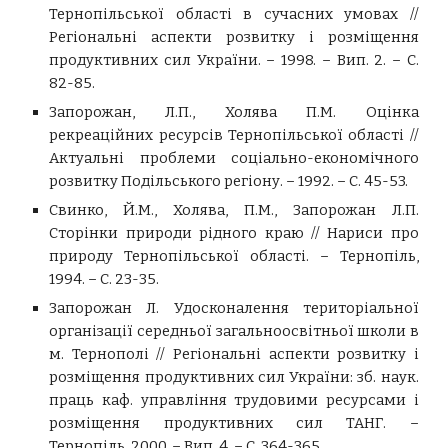
Тернопільської області в сучасних умовах //
Регіональні аспекти розвитку і розміщення
продуктивних сил України. – 1998. – Вип. 2. – С.
82-85.
Запорожан, Л.П., Холява П.М. Оцінка
рекреаційних ресурсів Тернопільської області //
Актуальні проблеми соціально-економічного
розвитку Подільського регіону. – 1992. – С. 45-53.
Свинко, Й.М., Холява, П.М., Запорожан Л.П.
Сторінки природи рідного краю // Нариси про
природу Тернопільської області. – Тернопіль,
1994. – С. 23-35.
Запорожан Л. Удосконалення територіальної
організації середньої загальноосвітньої школи в
м. Тернополі // Регіональні аспекти розвитку і
розміщення продуктивних сил України: зб. наук.
праць каф. управління трудовими ресурсами і
розміщення продуктивних сил ТАНГ. –
Тернопіль, 2000. – Вип. 4. – С. 364-365.