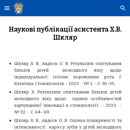
Skip to main content
Skip to navigation
Наукові публікації
асистента
Х.В.
Шкляр
Шкляр Х. В., Авдєєв О. В. Результати опитування
батьків дітей молодшого віку щодо
індивідуальної гігієни порожнини рота //
Клінічна стоматологія. - 2023. - № 1. - С. 30–35.
Шкляр Х. Результати опитування батьків дітей
молодшого віку щодо оцінки особливостей
харчування// Інновації в стоматології. - 2023. -
№ (1). - С. 64– 69.
Шкляр Х. В., Авдєєв О. В. Оцінка поширеності та
інтенсивності карієсу зубів у дітей молодшого