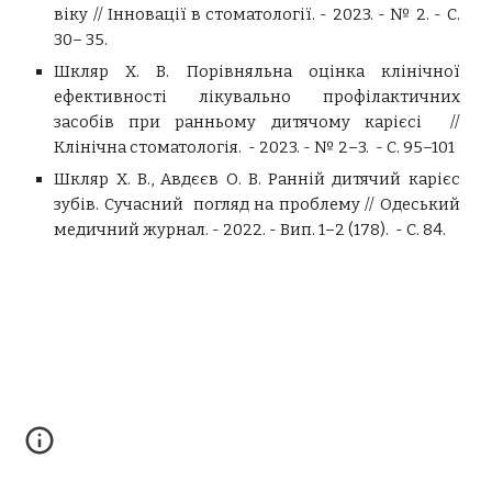
віку // Інновації в стоматології. - 2023. - № 2. - С.
30– 35.
Шкляр Х. В. Порівняльна оцінка клінічної
ефективності лікувально­ профілактичних
засобів при ранньому дитячому карієсі //
Клінічна стоматологія. - 2023. - № 2–3. - С. 95–101
Шкляр Х. В., Авдєєв О. В. Ранній дитячий карієс
зубів. Сучасний погляд на проблему // Одеський
медичний журнал. - 2022. - Вип. 1–2 (178). - С. 84.